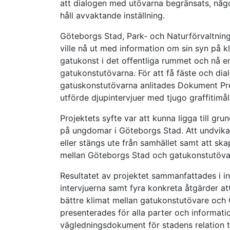
att dialogen med utövarna begränsats, något
håll avvaktande inställning.
Göteborgs Stad, Park- och Naturförvaltning
ville nå ut med information om sin syn på klo
gatukonst i det offentliga rummet och nå e
gatukonstutövarna. För att få fäste och di
gatuskonstutövarna anlitades Dokument Pr
utförde djupintervjuer med tjugo graffitimålar
Projektets syfte var att kunna ligga till gru
på ungdomar i Göteborgs Stad. Att undvika
eller stängs ute från samhället samt att ska
mellan Göteborgs Stad och gatukonstutöva
Resultatet av projektet sammanfattades i in
intervjuerna samt fyra konkreta åtgärder att
bättre klimat mellan gatukonstutövare och 
presenterades för alla parter och informatio
vägledningsdokument för stadens relation til