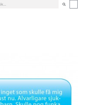
sel
Facklitteratur & populärvetenskap
Tjänster