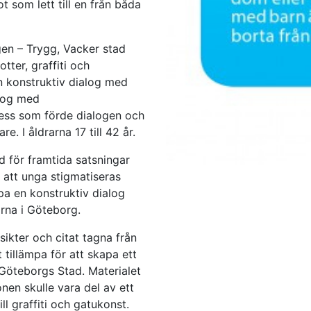
 som lett till en från båda
en – Trygg, Vacker stad
tter, graffiti och
n konstruktiv dialog med
alog med
ess som förde dialogen och
e. I åldrarna 17 till 42 år.
nd för framtida satsningar
 att unga stigmatiseras
pa en konstruktiv dialog
rna i Göteborg.
sikter och citat tagna från
 tillämpa för att skapa ett
Göteborgs Stad. Materialet
nen skulle vara del av ett
l graffiti och gatukonst.