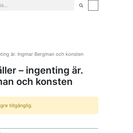
sel
Facklitteratur & populärvetenskap
Tjänster
genting är. Ingmar Bergman och konsten
äller – ingenting är.
man och konsten
re tillgänglig.