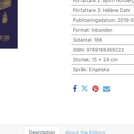
Författare 2
:
Björn Norber
Författare 3
:
Hélène Dahl
Publiceringsdatum
:
2019-0
Format
:
Inbunden
Sidantal
:
188
ISBN
:
9789188369222
Storlek
:
15 x 24 cm
Språk
:
Engelska
Description
About the Editors