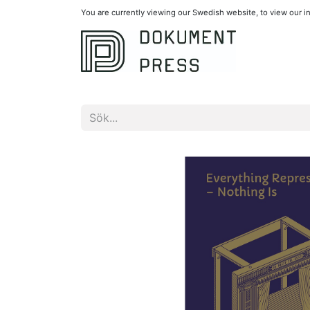
You are currently viewing our Swedish website, to view our 