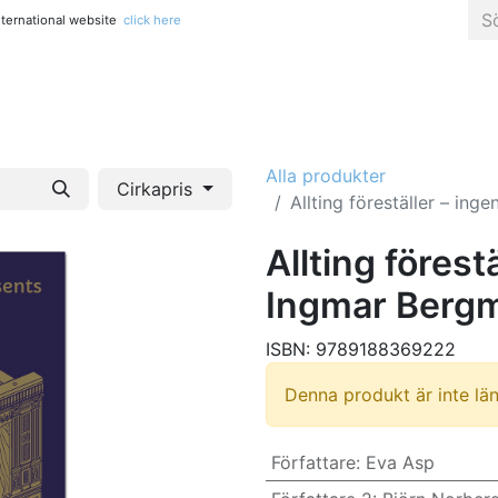
international website
click here
Alla titlar
Konst, fotografi & popkultur
Kreativitet & pys
Alla produkter
Cirkapris
Allting föreställer – in
Allting förest
Ingmar Berg
ISBN:
9789188369222
Denna produkt är inte läng
Författare
:
Eva Asp