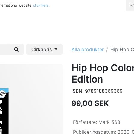
international website
click here
Alla titlar
Konst, fotografi & popkultur
Kreativitet & pys
Cirkapris
Alla produkter
Hip Hop C
Hip Hop Color
Edition
ISBN:
9789188369369
99,00
SEK
Författare
:
Mark 563
Publiceringsdatum
:
2020-