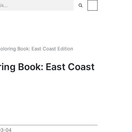
sel
Facklitteratur & populärvetenskap
Tjänster
oloring Book: East Coast Edition
ing Book: East Coast
03-04