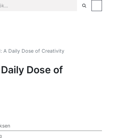
sel
Facklitteratur & populärvetenskap
Tjänster
: A Daily Dose of Creativity
 Daily Dose of
ksen
g