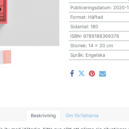
Publiceringsdatum
:
2020-1
Format
:
Häftad
Sidantal
:
180
ISBN
:
9789188369376
Storlek
:
14 x 20 cm
Språk
:
Engelska
Beskrivning
Om författarna