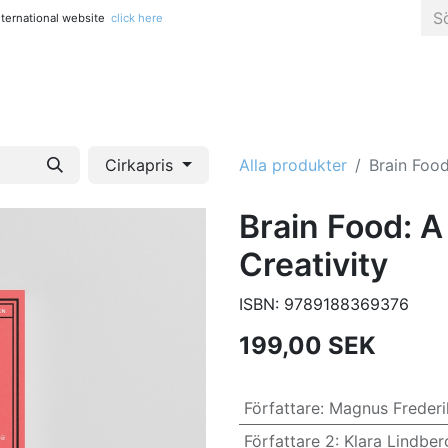
international website
click here
Alla titlar
Konst, fotografi & popkultur
Kreativitet & pys
Cirkapris
Alla produkter
Brain Food
Brain Food: A
Creativity
ISBN:
9789188369376
199,00
SEK
Författare
:
Magnus Frederi
Författare 2
:
Klara Lindber