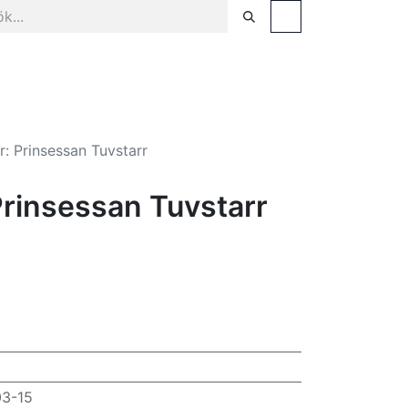
sel
Facklitteratur & populärvetenskap
Tjänster
: Prinsessan Tuvstarr
Prinsessan Tuvstarr
3-15