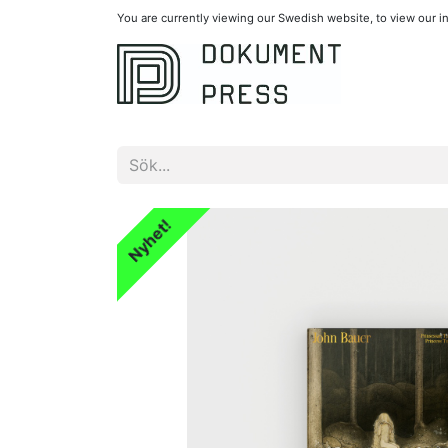
You are currently viewing our Swedish website, to view our 
Nyhet!