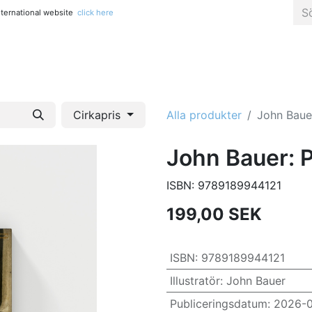
international website
click here
Alla titlar
Konst, fotografi & popkultur
Kreativitet & pys
Cirkapris
Alla produkter
John Bauer
John Bauer: 
ISBN:
9789189944121
199,00
SEK
ISBN
:
9789189944121
Illustratör
:
John Bauer
Publiceringsdatum
:
2026-0