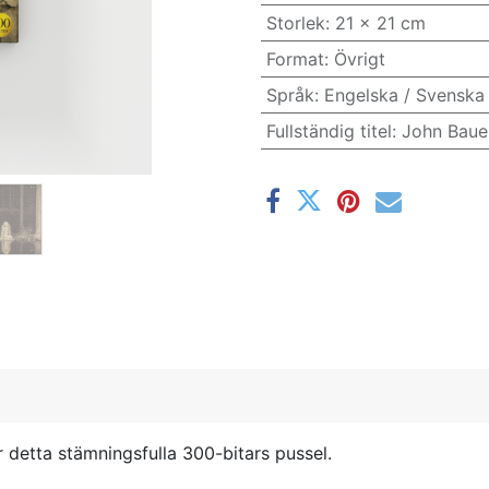
Storlek
:
21 x 21 cm
Format
:
Övrigt
Språk
:
Engelska / Svenska
Fullständig titel
:
John Bauer
er detta stämningsfulla 300-bitars pussel.