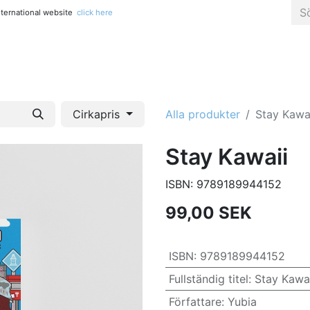
international website
click here
Alla titlar
Konst, fotografi & popkultur
Kreativitet & pys
Cirkapris
Alla produkter
Stay Kawa
Stay Kawaii
ISBN:
9789189944152
99,00
SEK
ISBN
:
9789189944152
Fullständig titel
:
Stay Kawai
Författare
:
Yubia