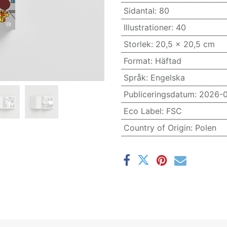
Sidantal
:
80
Illustrationer
:
40
Storlek
:
20,5 x 20,5 cm
Format
:
Häftad
Språk
:
Engelska
Publiceringsdatum
:
2026-0
Eco Label
:
FSC
Country of Origin
:
Polen