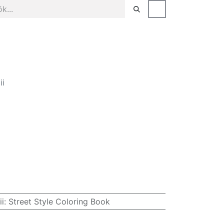
sel
Facklitteratur & populärvetenskap
Tjänster
ii
i: Street Style Coloring Book